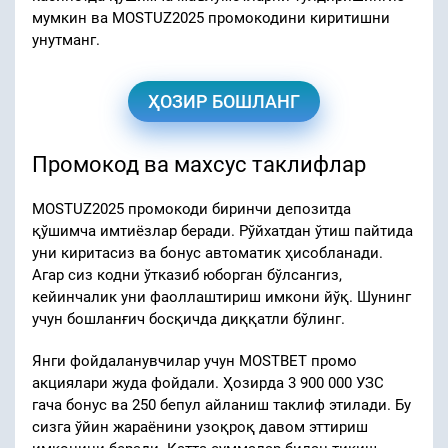
мумкин ва MOSTUZ2025 промокодини киритишни
унутманг.
ҲОЗИР БОШЛАНГ
Промокод ва махсус таклифлар
MOSTUZ2025 промокоди биринчи депозитда
қўшимча имтиёзлар беради. Рўйхатдан ўтиш пайтида
уни киритасиз ва бонус автоматик ҳисобланади.
Агар сиз кодни ўтказиб юборган бўлсангиз,
кейинчалик уни фаоллаштириш имкони йўқ. Шунинг
учун бошланғич босқичда диққатли бўлинг.
Янги фойдаланувчилар учун MOSTBET промо
акциялари жуда фойдали. Ҳозирда 3 900 000 УЗС
гача бонус ва 250 бепул айланиш таклиф этилади. Бу
сизга ўйин жараёнини узоқроқ давом эттириш