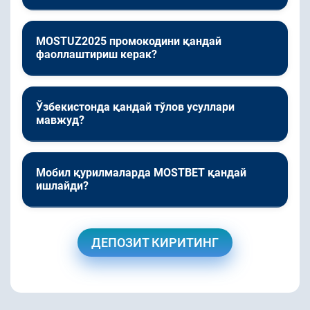
Регистратсия 1-2 дақиқа давом этади. Телефон
рақами, электрон почта ёки ижтимоий
MOSTUZ2025 промокодини қандай
тармоқлар орқали тезкор аккоунт яратишингиз
фаоллаштириш керак?
мумкин. Барча маълумотларни тўлдиргандан
Промокодни рўйхатдан ўтиш жараёнида
кейин тасдиқлаш коди келади ва дарҳол
«Промо-код» майдонига ёзинг. Биринчи
ўйнашни бошлайсиз.
Ўзбекистонда қандай тўлов усуллари
депозит қилганда 125% бонус автоматик
мавжуд?
ҳисобланади. Кейинчалик промокодни қўшиш
Ўзбекистонда ҲУМО, Узcард, Виса, МастерCард
имкони йўқ, шунинг учун бошланғич босқичда
ва криптовалюталар орқали депозит киритиш
киритиш муҳим.
Мобил қурилмаларда MOSTBET қандай
мумкин. Минимал сумма 10 000 УЗС дан
ишлайди?
бошланади. Пул дарҳол ҳисобингизга ўтади ва
Мобил версия автоматик равишда экран
чиқариш бир неча соат ичида амалга
ўлчамига мослашади ва барча функсиялар
оширилади.
ДЕПОЗИТ КИРИТИНГ
мавжуд. Андроид смартфонларда браузер
орқали фойдаланиш мумкин. Спорт тикиш,
казино ўйинлари ва тўлов тизимлари бир хил
сифатда ишлайди.