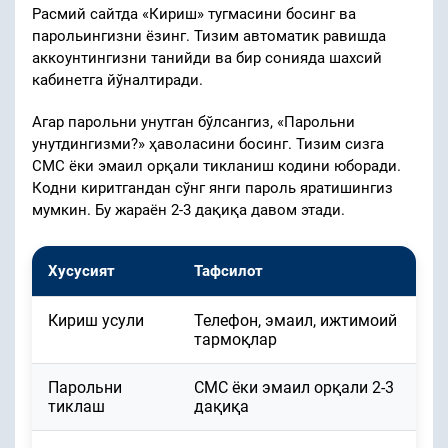
Расмий сайтда «Кириш» тугмасини босинг ва
парольингизни ёзинг. Тизим автоматик равишда
аккоунтингизни танийди ва бир сонияда шахсий
кабинетга йўналтиради.
Агар парольни унутган бўлсангиз, «Парольни
унутдингизми?» ҳаволасини босинг. Тизим сизга
СМС ёки эмаил орқали тикланиш кодини юборади.
Кодни киритгандан сўнг янги пароль яратишингиз
мумкин. Бу жараён 2-3 дақиқа давом этади.
Хусусият
Тафсилот
Кириш усули
Телефон, эмаил, ижтимоий
тармоқлар
Парольни
СМС ёки эмаил орқали 2-3
тиклаш
дақиқа