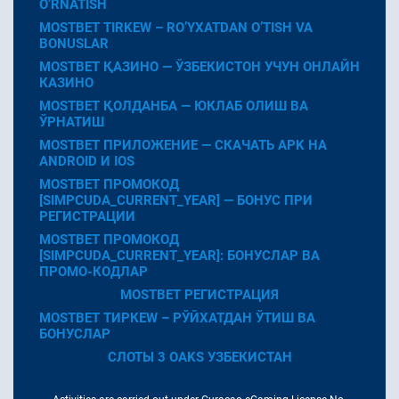
O’RNATISH
MOSTBET TIRKEW – RO’YXATDAN O’TISH VA
BONUSLAR
MOSTBET ҚАЗИНО — ЎЗБЕКИСТОН УЧУН ОНЛАЙН
КАЗИНО
MOSTBET ҚОЛДАНБА — ЮКЛАБ ОЛИШ ВА
ЎРНАТИШ
MOSTBET ПРИЛОЖЕНИЕ — СКАЧАТЬ APK НА
ANDROID И IOS
MOSTBET ПРОМОКОД
[SIMPCUDA_CURRENT_YEAR] — БОНУС ПРИ
РЕГИСТРАЦИИ
MOSTBET ПРОМОКОД
[SIMPCUDA_CURRENT_YEAR]: БОНУСЛАР ВА
ПРОМО-КОДЛАР
MOSTBET РЕГИСТРАЦИЯ
MOSTBET ТИРКЕW – РЎЙХАТДАН ЎТИШ ВА
БОНУСЛАР
СЛОТЫ 3 OAKS УЗБЕКИСТАН