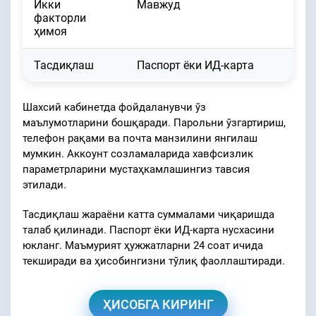
Икки
Мавжуд
факторли
ҳимоя
Тасдиқлаш
Паспорт ёки ИД-карта
Шахсий кабинетда фойдаланувчи ўз
маълумотларини бошқаради. Парольни ўзгартириш,
телефон рақами ва почта манзилини янгилаш
мумкин. Аккоунт созламаларида хавфсизлик
параметрларини мустаҳкамлашингиз тавсия
этилади.
Тасдиқлаш жараёни катта суммалами чиқаришда
талаб қилинади. Паспорт ёки ИД-карта нусхасини
юкланг. Маъмурият ҳужжатларни 24 соат ичида
текширади ва ҳисобингизни тўлиқ фаоллаштиради.
ҲИСОБГА КИРИНГ