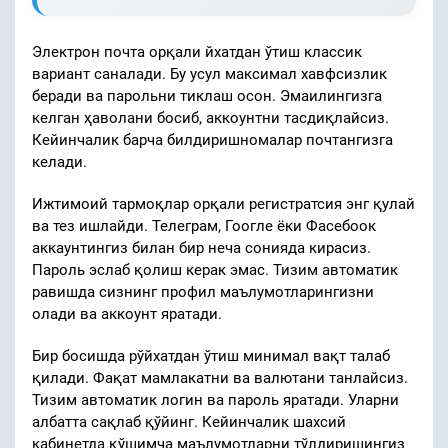
Электрон почта орқали йхатдан ўтиш классик
вариант саналади. Бу усул максимал хавфсизлик
беради ва парольни тиклаш осон. Эмаилингизга
келган ҳаволани босиб, аккоунтни тасдиқлайсиз.
Кейинчалик барча билдиришномалар почтангизга
келади.
Ижтимоий тармоқлар орқали регистратсия энг қулай
ва тез ишлайди. Телеграм, Гоогле ёки Фаcебоок
аккаунтингиз билан бир неча сонияда кирасиз.
Пароль эслаб қолиш керак эмас. Тизим автоматик
равишда сизнинг профил маълумотларингизни
олади ва аккоунт яратади.
Бир босишда рўйхатдан ўтиш минимал вақт талаб
қилади. Фақат мамлакатни ва валютани танлайсиз.
Тизим автоматик логин ва пароль яратади. Уларни
албатта сақлаб қўйинг. Кейинчалик шахсий
кабинетда қўшимча маълумотларни тўлдиришингиз