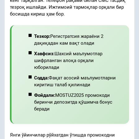
кенг тарқалган. Телефон рақами билан СМС тасдиқ
тезроқ ишлайди. Ижтимоий тармоқлар орқали бир
босишда кириш ҳам бор.
Тезкор:
Регистратсия жараёни 2
дақиқадан кам вақт олади
Хавфсиз:
Шахсий маълумотлар
шифрланган алоқа орқали
юборилади
Содда:
Фақат асосий маълумотларни
киритиш талаб қилинади
Фойдали:
MOSTUZ2025 промокоди
биринчи депозитда қўшимча бонус
беради
Янги ўйинчилар рўйхатдан ўтишда промокодни