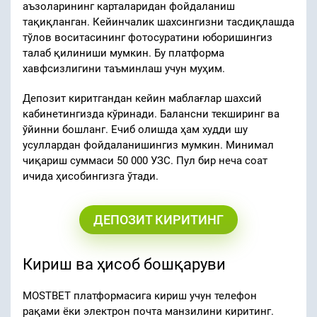
аъзоларининг карталаридан фойдаланиш
тақиқланган. Кейинчалик шахсингизни тасдиқлашда
тўлов воситасининг фотосуратини юборишингиз
талаб қилиниши мумкин. Бу платформа
хавфсизлигини таъминлаш учун муҳим.
Депозит киритгандан кейин маблағлар шахсий
кабинетингизда кўринади. Балансни текширинг ва
ўйинни бошланг. Ечиб олишда ҳам худди шу
усуллардан фойдаланишингиз мумкин. Минимал
чиқариш суммаси 50 000 УЗС. Пул бир неча соат
ичида ҳисобингизга ўтади.
ДЕПОЗИТ КИРИТИНГ
Кириш ва ҳисоб бошқаруви
MOSTBET платформасига кириш учун телефон
рақами ёки электрон почта манзилини киритинг.