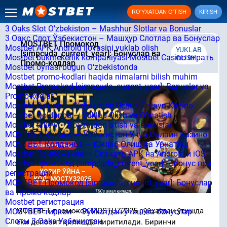
RO‘YXATDAN O‘TISH
KIRISH
3 Oaks Slot O’zbekiston – Mashhur Slotlar va Bonuslar
3 Оакс Слот Ўзбекистон – Машҳур Слотлар ва Бонуслар
MOSTBET Промокод
Mostbet APK Android ilovasini yuklab olish
YUKLAB
[simpcuda_current_year]: Бонуслар ва
Mostbet bukmekerlik kompaniyasi
Mostbet Casino играть
OLISH
Промо-кодлар
Mostbet oynasi bugun O‘zbekistonda
Mostbet promo-kodlari haqida nimalarni bilish muhim
Mostbet Promokod [simpcuda_current_year]: Bonuslar va
Promo-kodlar
Mostbet Qazino — O’zbekiston Uchun Onlayn Kazino
Mostbet Qoldanba — Yuklab Olish va O’rnatish
Mostbet tirkew – Ro’yxatdan o’tish va bonuslar
MOSTBET Қазино — Ўзбекистон Учун Онлайн Казино
MOSTBET Қолданба — Юклаб Олиш ва Ўрнатиш
Mostbet Приложение — Скачать APK на Android и iOS
Mostbet промокод [simpcuda_current_year] — бонус при
регистрации
MOSTBET Промокод [simpcuda_current_year]: Бонуслар
ва Промо-кодлар
Mostbet регистрация
MOSTBET промокод MOSTUZ2025 рўйхатдан ўтишда
MOSTBET тиркеw – Рўйхатдан ўтиш ва бонуслар
Слоты 3 Oaks Узбекистан
ёки депозит қилишда киритилади. Биринчи