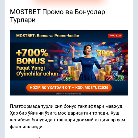
MOSTBET Промо ва Бонуслар
Турлари
Платформада турли хил бонус таклифлари мавжуд.
Ҳар бир ўйинчи ўзига мос вариантни топади. Хуш
келибсиз бонусидан ташқари доимий акциялар ҳам
фаол ишлайди.