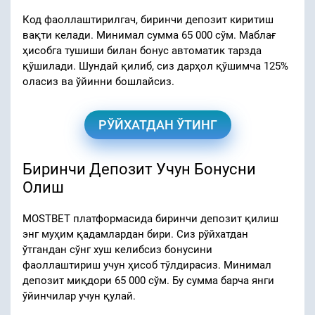
Код фаоллаштирилгач, биринчи депозит киритиш
вақти келади. Минимал сумма 65 000 сўм. Маблағ
ҳисобга тушиши билан бонус автоматик тарзда
қўшилади. Шундай қилиб, сиз дарҳол қўшимча 125%
оласиз ва ўйинни бошлайсиз.
РЎЙХАТДАН ЎТИНГ
Биринчи Депозит Учун Бонусни
Олиш
MOSTBET платформасида биринчи депозит қилиш
энг муҳим қадамлардан бири. Сиз рўйхатдан
ўтгандан сўнг хуш келибсиз бонусини
фаоллаштириш учун ҳисоб тўлдирасиз. Минимал
депозит миқдори 65 000 сўм. Бу сумма барча янги
ўйинчилар учун қулай.