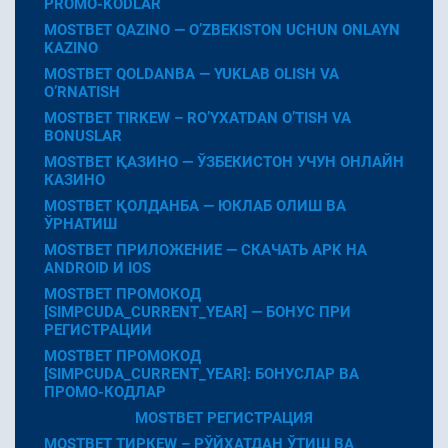
PROMO-KODLAR
MOSTBET QAZINO — O’ZBEKISTON UCHUN ONLAYN
KAZINO
MOSTBET QOLDANBA — YUKLAB OLISH VA
O’RNATISH
MOSTBET TIRKEW – RO’YXATDAN O’TISH VA
BONUSLAR
MOSTBET ҚАЗИНО — ЎЗБЕКИСТОН УЧУН ОНЛАЙН
КАЗИНО
MOSTBET ҚОЛДАНБА — ЮКЛАБ ОЛИШ ВА
ЎРНАТИШ
MOSTBET ПРИЛОЖЕНИЕ — СКАЧАТЬ APK НА
ANDROID И IOS
MOSTBET ПРОМОКОД
[SIMPCUDA_CURRENT_YEAR] — БОНУС ПРИ
РЕГИСТРАЦИИ
MOSTBET ПРОМОКОД
[SIMPCUDA_CURRENT_YEAR]: БОНУСЛАР ВА
ПРОМО-КОДЛАР
MOSTBET РЕГИСТРАЦИЯ
MOSTBET ТИРКЕW – РЎЙХАТДАН ЎТИШ ВА