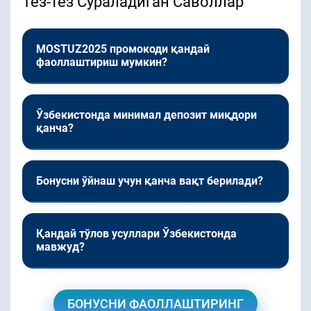
Тез-тез Сўраладиган Саволлар
MOSTUZ2025 промокоди қандай
фаоллаштириш мумкин?
Промокодни рўйхатдан ўтиш пайтида махсус
майдонга киритасиз. Агар ўтказиб юборсангиз,
Ўзбекистонда минимал депозит миқдори
шахсий кабинетда «Промокод фаоллаштириш»
қанча?
бўлимига киринг ва MOSTUZ2025 кодини ёзинг.
Ўзбекистонда минимал депозит 65 000 сўм. Бу
Код дарҳол текширилади ва биринчи
сумма барча янги ўйинчилар учун қулай ва хуш
депозитдан кейин бонус автоматик тарзда
Бонусни ўйнаш учун қанча вақт берилади?
келибсиз бонусини олиш учун етарли. Депозит
ҳисобингизга қўшилади.
бир неча дақиқада ҳисобингизга тушади ва
Спорт тикишлари учун бонус 30 кун ичида
бонус автоматик қўшилади.
ўйналиши керак. Казино бонуслари эса 72 соат
Қандай тўлов усуллари Ўзбекистонда
муддатга эга. Бу муддатлар ичида тикиш
мавжуд?
талабларини бажаришингиз зарур, акс ҳолда
Ўзбекистонда банк карталари, электрон
бонус бекор қилинади.
ҳамёнлар ва маҳаллий тўлов тизимлари
БОНУСНИ ФАОЛЛАШТИРИНГ