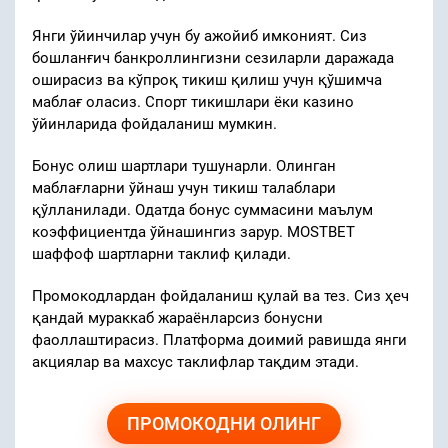
Янги ўйинчилар учун бу ажойиб имконият. Сиз
бошланғич банкроллингизни сезиларли даражада
оширасиз ва кўпроқ тикиш қилиш учун қўшимча
маблағ оласиз. Спорт тикишлари ёки казино
ўйинларида фойдаланиш мумкин.
Бонус олиш шартлари тушунарли. Олинган
маблағларни ўйнаш учун тикиш талаблари
қўлланилади. Одатда бонус суммасини маълум
коэффициентда ўйнашингиз зарур. MOSTBET
шаффоф шартларни таклиф қилади.
Промокодлардан фойдаланиш қулай ва тез. Сиз ҳеч
қандай мураккаб жараёнларсиз бонусни
фаоллаштирасиз. Платформа доимий равишда янги
акциялар ва махсус таклифлар тақдим этади.
ПРОМОКОДНИ ОЛИНГ