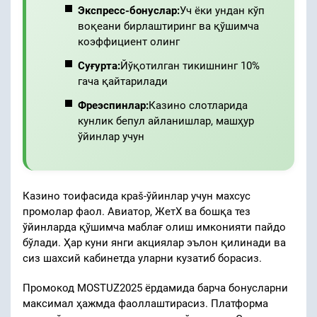
Экспресс-бонуслар:
Уч ёки ундан кўп
воқеани бирлаштиринг ва қўшимча
коэффициент олинг
Суғурта:
Йўқотилган тикишнинг 10%
гача қайтарилади
Фреэспинлар:
Казино слотларида
кунлик бепул айланишлар, машҳур
ўйинлар учун
Казино тоифасида краš-ўйинлар учун махсус
промолар фаол. Авиатор, ЖетХ ва бошқа тез
ўйинларда қўшимча маблағ олиш имконияти пайдо
бўлади. Ҳар куни янги акциялар эълон қилинади ва
сиз шахсий кабинетда уларни кузатиб борасиз.
Промокод MOSTUZ2025 ёрдамида барча бонусларни
максимал ҳажмда фаоллаштирасиз. Платформа