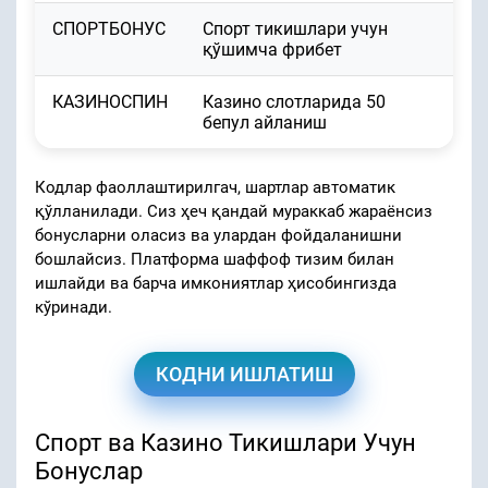
СПОРТБОНУС
Спорт тикишлари учун
қўшимча фрибет
КАЗИНОСПИН
Казино слотларида 50
бепул айланиш
Кодлар фаоллаштирилгач, шартлар автоматик
қўлланилади. Сиз ҳеч қандай мураккаб жараёнсиз
бонусларни оласиз ва улардан фойдаланишни
бошлайсиз. Платформа шаффоф тизим билан
ишлайди ва барча имкониятлар ҳисобингизда
кўринади.
КОДНИ ИШЛАТИШ
Спорт ва Казино Тикишлари Учун
Бонуслар