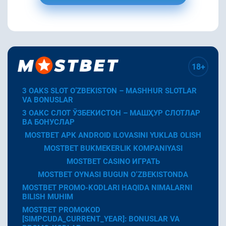
орқали депозит киритиш мумкин. Барча
операциялар сўмда амалга оширилади.
Тўловлар бир неча дақиқада қайта ишланади
ва маблағлар дарҳол ҳисобингизга тушади.
18+
3 OAKS SLOT O’ZBEKISTON – MASHHUR SLOTLAR
VA BONUSLAR
3 ОАКС СЛОТ ЎЗБЕКИСТОН – МАШҲУР СЛОТЛАР
ВА БОНУСЛАР
MOSTBET APK ANDROID ILOVASINI YUKLAB OLISH
MOSTBET BUKMEKERLIK KOMPANIYASI
MOSTBET CASINO ИГРАТЬ
MOSTBET OYNASI BUGUN O‘ZBEKISTONDA
MOSTBET PROMO-KODLARI HAQIDA NIMALARNI
BILISH MUHIM
MOSTBET PROMOKOD
[SIMPCUDA_CURRENT_YEAR]: BONUSLAR VA