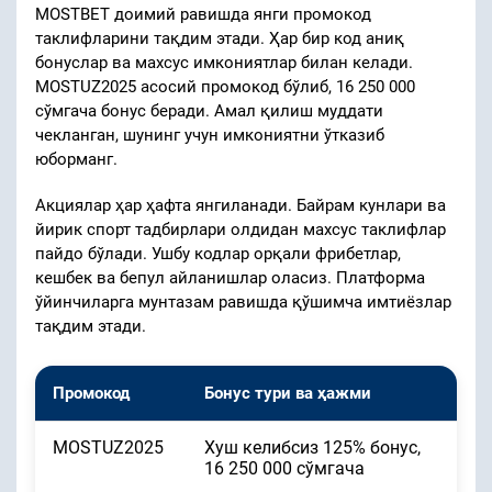
MOSTBET доимий равишда янги промокод
таклифларини тақдим этади. Ҳар бир код аниқ
бонуслар ва махсус имкониятлар билан келади.
MOSTUZ2025 асосий промокод бўлиб, 16 250 000
сўмгача бонус беради. Амал қилиш муддати
чекланган, шунинг учун имкониятни ўтказиб
юборманг.
Акциялар ҳар ҳафта янгиланади. Байрам кунлари ва
йирик спорт тадбирлари олдидан махсус таклифлар
пайдо бўлади. Ушбу кодлар орқали фрибетлар,
кешбек ва бепул айланишлар оласиз. Платформа
ўйинчиларга мунтазам равишда қўшимча имтиёзлар
тақдим этади.
Промокод
Бонус тури ва ҳажми
MOSTUZ2025
Хуш келибсиз 125% бонус,
16 250 000 сўмгача