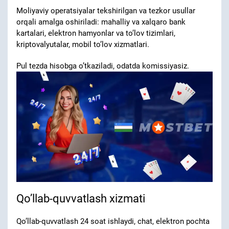
Moliyaviy operatsiyalar tekshirilgan va tezkor usullar
orqali amalga oshiriladi: mahalliy va xalqaro bank
kartalari, elektron hamyonlar va to’lov tizimlari,
kriptovalyutalar, mobil to’lov xizmatlari.
Pul tezda hisobga o’tkaziladi, odatda komissiyasiz.
Qo’llab-quvvatlash xizmati
Qo’llab-quvvatlash 24 soat ishlaydi, chat, elektron pochta