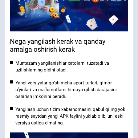
Nega yangilash kerak va qanday
amalga oshirish kerak
Muntazam yangilanishlar xatolarni tuzatadi va
uzilishlarning oldini oladi.
Yangi versiyalar qo’shimcha sport turlari, qimor
o’yinlari va ma’lumotlarni himoya qilish darajasini
oshirish imkonini beradi.
Yangilash uchun tizim xabarnomasini qabul qiling yoki
rasmiy saytdan yangi APK faylini yuklab olib, uni eski
versiya ustiga o’rnating.