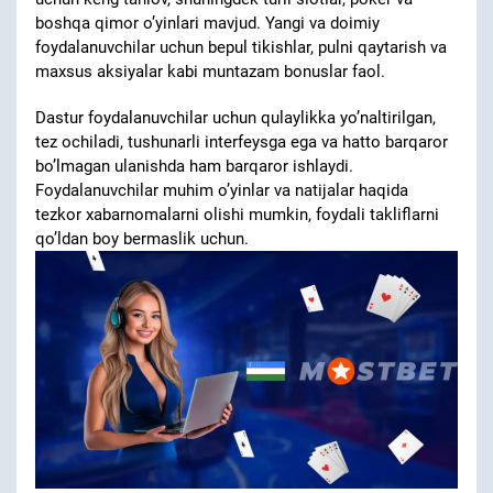
boshqa qimor o’yinlari mavjud. Yangi va doimiy
foydalanuvchilar uchun bepul tikishlar, pulni qaytarish va
maxsus aksiyalar kabi muntazam bonuslar faol.
Dastur foydalanuvchilar uchun qulaylikka yo’naltirilgan,
tez ochiladi, tushunarli interfeysga ega va hatto barqaror
bo’lmagan ulanishda ham barqaror ishlaydi.
Foydalanuvchilar muhim o’yinlar va natijalar haqida
tezkor xabarnomalarni olishi mumkin, foydali takliflarni
qo’ldan boy bermaslik uchun.