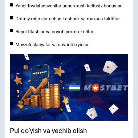
Yangi foydalanuvchilar uchun xush kelibsiz bonuslar.
Doimiy mijozlar uchun keshbek va maxsus takliflar.
Bepul tikishlar va noyob promo-kodlar.
Mavzuli aksiyalar va sovrinli o’yinlar.
Pul qo’yish va yechib olish