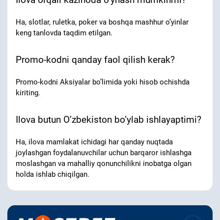
Ha, slotlar, ruletka, poker va boshqa mashhur o’yinlar
keng tanlovda taqdim etilgan.
Promo-kodni qanday faol qilish kerak?
Promo-kodni Aksiyalar bo’limida yoki hisob ochishda
kiriting.
Ilova butun O’zbekiston bo’ylab ishlayaptimi?
Ha, ilova mamlakat ichidagi har qanday nuqtada
joylashgan foydalanuvchilar uchun barqaror ishlashga
moslashgan va mahalliy qonunchilikni inobatga olgan
holda ishlab chiqilgan.