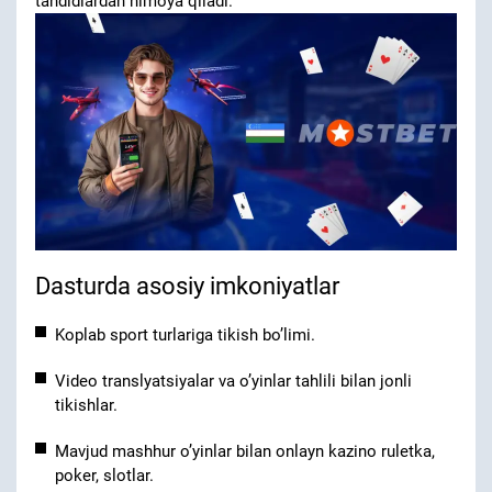
tahdidlardan himoya qiladi.
Dasturda asosiy imkoniyatlar
Koplab sport turlariga tikish bo’limi.
Video translyatsiyalar va o’yinlar tahlili bilan jonli
tikishlar.
Mavjud mashhur o’yinlar bilan onlayn kazino ruletka,
poker, slotlar.