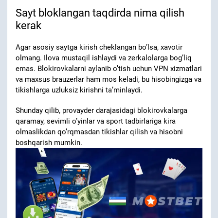
Sayt bloklangan taqdirda nima qilish
kerak
Agar asosiy saytga kirish cheklangan bo’lsa, xavotir
olmang. Ilova mustaqil ishlaydi va zerkalolarga bog’liq
emas. Blokirovkalarni aylanib o’tish uchun VPN xizmatlari
va maxsus brauzerlar ham mos keladi, bu hisobingizga va
tikishlarga uzluksiz kirishni ta’minlaydi.
Shunday qilib, provayder darajasidagi blokirovkalarga
qaramay, sevimli o’yinlar va sport tadbirlariga kira
olmaslikdan qo’rqmasdan tikishlar qilish va hisobni
boshqarish mumkin.