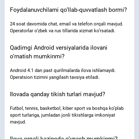
Foydalanuvchilarni qo’llab-quvvatlash bormi?
24 soat davomida chat, email va telefon orqali mavjud.
Operatorlar o’zbek va rus tillarida xizmat ko’rsatadi.
Qadimgi Android versiyalarida ilovani
o’rnatish mumkinmi?
Android 4.1 dan past qurilmalarda ilova ishlamaydi.
Operatsion tizimni yangilash tavsiya etiladi.
Ilovada qanday tikish turlari mavjud?
Futbol, tennis, basketbol, kiber sport va boshqa ko’plab
sport turlariga, jumladan jonli tikishlarga imkoniyat
mavjud.
Ilova orqali kazinoda o’ynash mumkinmi?