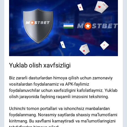
Yuklab olish xavfsizligi
Biz zararli dasturlardan himoya qilish uchun zamonaviy
vositalardan foydalanamiz va APK-faylimiz
foydalanuvchilar uchun xavfsizligini kafolatlaymiz. Yuklab
olish jarayonida faylning raqamli imzosini tekshiring.
Uchinchi tomon portallari va ishonchsiz manbalardan
foydalanmang. Norasmiy saytlarda shaxsiy ma’lumotlarni
kiritmang. Bu xavflarni kamaytiradi va ma’lumotlaringizni